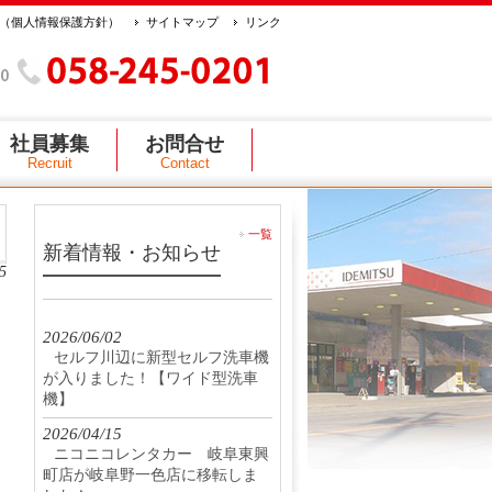
（個人情報保護方針）
サイトマップ
リンク
社員募集
お問合せ
Recruit
Contact
一覧
新着情報・お知らせ
5
2026/06/02
セルフ川辺に新型セルフ洗車機
が入りました！【ワイド型洗車
機】
2026/04/15
ニコニコレンタカー 岐阜東興
町店が岐阜野一色店に移転しま