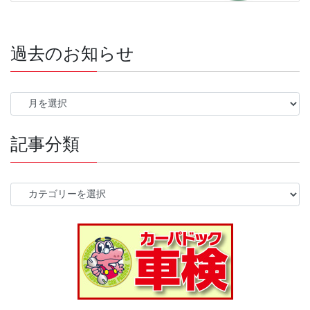
過去のお知らせ
過
去
の
記事分類
お
知
ら
せ
記
事
分
類