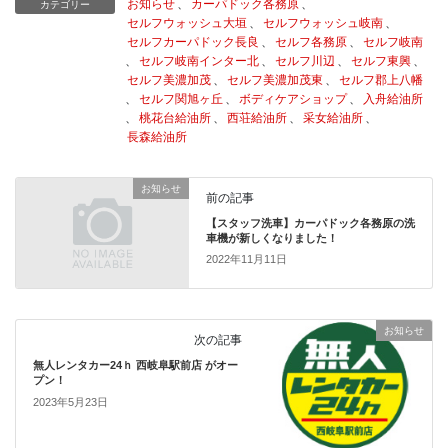
お知らせ
、
カーパドック各務原
、
カテゴリー
セルフウォッシュ大垣
、
セルフウォッシュ岐南
、
セルフカーパドック長良
、
セルフ各務原
、
セルフ岐南
、
セルフ岐南インター北
、
セルフ川辺
、
セルフ東興
、
セルフ美濃加茂
、
セルフ美濃加茂東
、
セルフ郡上八幡
、
セルフ関旭ヶ丘
、
ボディケアショップ
、
入舟給油所
、
桃花台給油所
、
西荘給油所
、
采女給油所
、
長森給油所
お知らせ
前の記事
【スタッフ洗車】カーパドック各務原の洗
車機が新しくなりました！
2022年11月11日
お知らせ
次の記事
無人レンタカー24ｈ 西岐阜駅前店 がオー
プン！
2023年5月23日