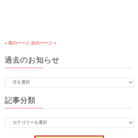
« 前のページ
次のページ »
過去のお知らせ
過
去
の
記事分類
お
知
ら
せ
記
事
分